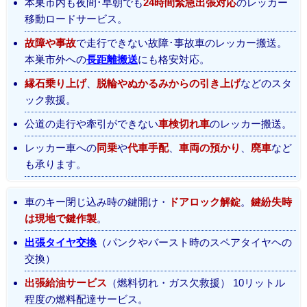
本巣市内も夜間･早朝でも
24時間緊急出張対応
のレッカー
移動ロードサービス。
故障や事故
で走行できない故障･事故車のレッカー搬送。
本巣市外への
長距離搬送
にも格安対応。
縁石乗り上げ
、
脱輪やぬかるみからの引き上げ
などのスタ
ック救援。
公道の走行や牽引ができない
車検切れ車
のレッカー搬送。
レッカー車への
同乗
や
代車手配
、
車両の預かり
、
廃車
など
も承ります。
車のキー閉じ込み時の鍵開け・
ドアロック解錠
。
鍵紛失時
は現地で鍵作製
。
出張タイヤ交換
（パンクやバースト時のスペアタイヤヘの
交換）
出張給油サービス
（燃料切れ・ガス欠救援） 10リットル
程度の燃料配達サービス。