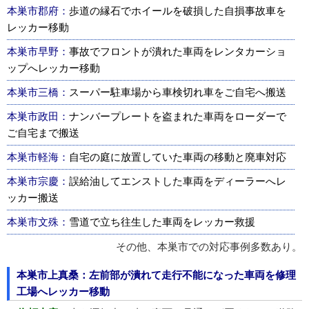
本巣市郡府：
歩道の縁石でホイールを破損した自損事故車を
レッカー移動
本巣市早野：
事故でフロントが潰れた車両をレンタカーショ
ップへレッカー移動
本巣市三橋：
スーパー駐車場から車検切れ車をご自宅へ搬送
本巣市政田：
ナンバープレートを盗まれた車両をローダーで
ご自宅まで搬送
本巣市軽海：
自宅の庭に放置していた車両の移動と廃車対応
本巣市宗慶：
誤給油してエンストした車両をディーラーへレ
ッカー搬送
本巣市文殊：
雪道で立ち往生した車両をレッカー救援
その他、本巣市での対応事例多数あり。
本巣市上真桑：左前部が潰れて走行不能になった車両を修理
工場へレッカー移動