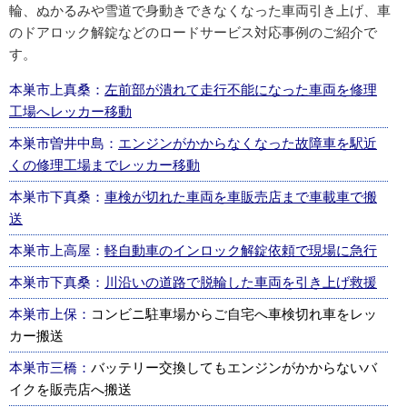
輪、ぬかるみや雪道で身動きできなくなった車両引き上げ、車
のドアロック解錠などのロードサービス対応事例のご紹介で
す。
本巣市上真桑：
左前部が潰れて走行不能になった車両を修理
工場へレッカー移動
本巣市曽井中島：
エンジンがかからなくなった故障車を駅近
くの修理工場までレッカー移動
本巣市下真桑：
車検が切れた車両を車販売店まで車載車で搬
送
本巣市上高屋：
軽自動車のインロック解錠依頼で現場に急行
本巣市下真桑：
川沿いの道路で脱輪した車両を引き上げ救援
本巣市上保：
コンビニ駐車場からご自宅へ車検切れ車をレッ
カー搬送
本巣市三橋：
バッテリー交換してもエンジンがかからないバ
イクを販売店へ搬送