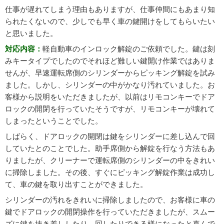
仕事が遅れてしまう理由もありますが、仕事仲間にもあまり知
られたくないので、少しでも早く車の鍵開けをしてもらいたい
と思いました。
対応内容：
軽自動車のインロック解錠のご依頼でした。鍵は刻
みキータイプでしたのでそれほど難しい鍵開け作業ではありま
せんが、早速運転席側のシリンダーからピッキング解錠を試み
ました。しかし、シリンダーの中がかなり汚れていました。お
客様から説明をいただきましたが、以前はリモコンキーでドア
ロックの開閉を行っていたそうですが、リモコンキーが壊れて
しまったということでした。
しばらく、ドアロックの開閉は鍵をシリンダーに差し込んで回
していたとのことでした。助手席側から解錠を行なう方法もあ
りましたが、クリーナーで運転席側のシリンダーの中をきれい
に掃除しました。その後、すぐにピッキング解錠作業は成功し
て、車の鍵を取り出すことができました。
シリンダーの汚れをきれいに掃除しましたので、お客様に車の
鍵でドアロックの開閉操作を行っていただきましたが、スムー
ズに鍵を抜き差ししたり、回したりできる様になったと喜んで