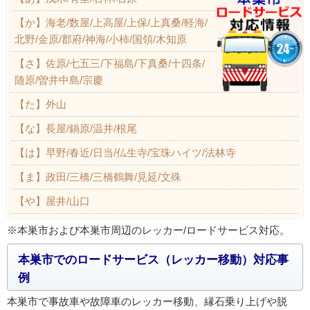
【か】海老/数屋/上高屋/上保/上真桑/軽海/
北野/金原/郡府/神海/小柿/国領/木知原
【さ】佐原/七五三/下福島/下真桑/十四条/
随原/曽井中島/宗慶
【た】外山
【な】長屋/鍋原/温井/根尾
【は】早野/春近/日当/仏生寺/宝珠ハイツ/法林寺
【ま】政田/三橋/三橋鶴舞/見延/文殊
【や】屋井/山口
※本巣市および本巣市周辺のレッカー/ロードサービス対応。
本巣市でのロードサービス（レッカー移動）対応事
例
本巣市で事故車や故障車のレッカー移動、縁石乗り上げや脱