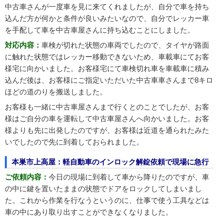
中古車さんが一度車を見に来てくれましたが、自分で車を持ち
込んだ方が何かと条件が良いみたいなので、自分でレッカー車
を手配して車を中古車屋さんに持ち込むことにしました。
対応内容：
車検が切れた状態の車両でしたので、タイヤが路面
に触れた状態ではレッカー移動できないため、車載車にてお客
様宅に向かいました。お客様宅にて車検切れ車を車載車に積み
込んだ後は、お客様にご指定いただいた中古車車さんまで8キロ
ほどの道のりを搬送しました。
お客様も一緒に中古車屋さんまで行くとのことでしたが、お客
様はご自分の車を運転して中古車屋さんへ向かいました。お客
様よりも先に出発したのですが、お客様は近道を通られたみた
いでしたので先に到着しておられました。
本巣市上高屋：軽自動車のインロック解錠依頼で現場に急行
ご依頼内容：
今日の現場に到着して車から降りたのですが、車
の中に鍵を置いたままの状態でドアをロックしてしまいまし
た。これから作業を行なうというのに、仕事で使う工具などは
車の中にあり取り出すことができなくなりました。