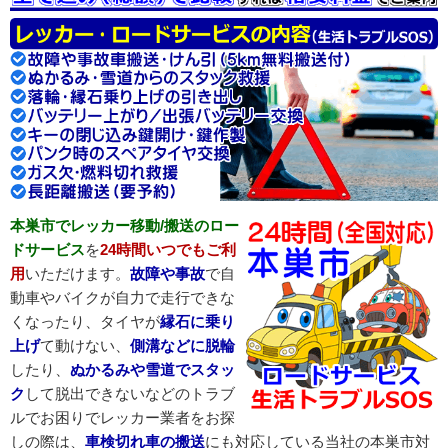
本巣市でレッカー移動/搬送のロー
ドサービス
を
24時間いつでもご利
用
いただけます。
故障や事故
で自
動車やバイクが自力で走行できな
くなったり、タイヤが
縁石に乗り
上げ
て動けない、
側溝などに脱輪
したり、
ぬかるみや雪道でスタッ
ク
して脱出できないなどのトラブ
ルでお困りでレッカー業者をお探
しの際は、
車検切れ車の搬送
にも対応している当社の本巣市対