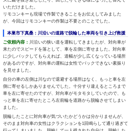
いただけました。
リモコンキーも現場で作製できることをお伝えしてみました
が、今回はリモコンキーの作製は不要とのことでした。
本巣市下真桑：川沿いの道路で脱輪した車両を引き上げ救援
ご依頼内容：
川沿いの狭い道を運転してきましたが、対向車が
来たのでスピードを落として、車を左側に寄せました。対向車
に少しバックしてもらえれば、道幅が少し広くなっている場所
があるのですが、対向車の運転は女性でバックできない素振り
を見せました。
自分の車の左側は川なので退避する場所はなく、もっと車を左
側に寄せるしかありませんでした。十分すり違えるところまで
車を左に寄せたのですが、対向車がモタモタしていたので、も
っと車を左に寄せたところ左前輪を道路から脱輪させてしまい
ました。
脱輪したことに対向車が気づいたかどうかは分かりませんが、
そのまま対向車の女性はクラクションを1回鳴らして通り過ぎて
行ってしまいました。脱輪して一人残された自分は、脱輪した