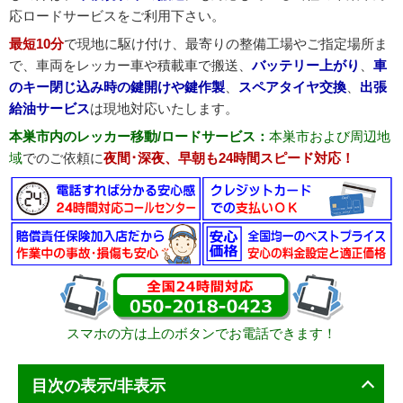
応ロードサービスをご利用下さい。
最短10分
で現地に駆け付け、最寄りの整備工場やご指定場所ま
で、車両をレッカー車や積載車で搬送、
バッテリー上がり
、
車
のキー閉じ込み時の鍵開けや鍵作製
、
スペアタイヤ交換
、
出張
給油サービス
は現地対応いたします。
本巣市内のレッカー移動/ロードサービス：
本巣市および周辺地
域
でのご依頼に
夜間･深夜、早朝も24時間スピード対応！
スマホの方は上のボタンでお電話できます！
目次の表示/非表示