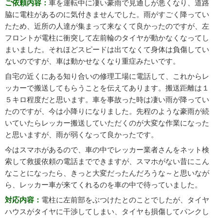
ご依頼内容：
車を運転中に凄い豪雨で見通しが悪くなり、道路
脇に電柱があるのに気付きませんでした。雨がすごく降ってい
たため、近所の人達が集まって来なくて良かったのですが、左
フロントが電柱に衝突して左前輪のタイヤが動かなくなってし
まいました。それほどスピードは出てなくて身体は負傷してい
ないのですが、車は動かせなくなり重症みたいです。
自宅の近くにある知り合いの修理工場に電話して、これからレ
ッカーで搬送してもらうことを伝えてあります。搬送距離は１
５キロ程度だと思います。車を事故った時は凄い雨が降ってい
たのですが、今は小降りになりました。先程のような豪雨が続
いていたらレッカー搬送していただくのが大変な作業になった
と思いますが、雨が弱くなって良かったです。
今はスマホがあるので、車の中でレッカー業者さんをネット検
索して救援依頼の電話までできますが、スマホがない昔にこん
なことになったら、きっと大変だったんだろうな～と思いなが
ら、レッカー車が来てくれるのを車の中で待っていました。
対応内容：
電柱に左前部をぶつけたとのことでしたが、タイヤ
ハウスがタイヤに干渉してしまい、タイヤも損傷してパンクし