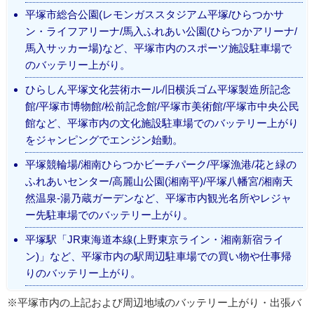
平塚市総合公園(レモンガススタジアム平塚/ひらつかサ
ン・ライフアリーナ/馬入ふれあい公園(ひらつかアリーナ/
馬入サッカー場)など、平塚市内のスポーツ施設駐車場で
のバッテリー上がり。
ひらしん平塚文化芸術ホール/旧横浜ゴム平塚製造所記念
館/平塚市博物館/松前記念館/平塚市美術館/平塚市中央公民
館など、平塚市内の文化施設駐車場でのバッテリー上がり
をジャンピングでエンジン始動。
平塚競輪場/湘南ひらつかビーチパーク/平塚漁港/花と緑の
ふれあいセンター/高麗山公園(湘南平)/平塚八幡宮/湘南天
然温泉-湯乃蔵ガーデンなど、平塚市内観光名所やレジャ
ー先駐車場でのバッテリー上がり。
平塚駅「JR東海道本線(上野東京ライン・湘南新宿ライ
ン)」など、平塚市内の駅周辺駐車場での買い物や仕事帰
りのバッテリー上がり。
※平塚市内の上記および周辺地域のバッテリー上がり・出張バ