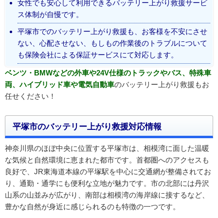
女性でも安心して利用できるバッテリー上がり救援サービ
ス体制が自慢です。
平塚市でのバッテリー上がり救援も、お客様を不安にさせ
ない、心配させない、もしもの作業後のトラブルについて
も保険会社による保証サービスにて対応します。
ベンツ・BMWなどの外車や24V仕様のトラックやバス、特殊車
両、ハイブリッド車や電気自動車
のバッテリー上がり救援もお
任せください！
平塚市のバッテリー上がり救援対応情報
神奈川県のほぼ中央に位置する平塚市は、相模湾に面した温暖
な気候と自然環境に恵まれた都市です。首都圏へのアクセスも
良好で、JR東海道本線の平塚駅を中心に交通網が整備されてお
り、通勤・通学にも便利な立地が魅力です。市の北部には丹沢
山系の山並みが広がり、南部は相模湾の海岸線に接するなど、
豊かな自然が身近に感じられるのも特徴の一つです。