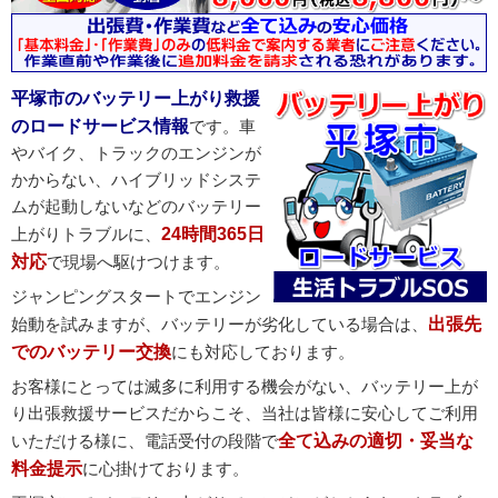
バッテリー上がりと間違いやすいセルモーター故障時
の主な症状
平塚市のバッテリー上がり救援
のロードサービス情報
です。車
やバイク、トラックのエンジンが
かからない、ハイブリッドシステ
ムが起動しないなどのバッテリー
上がりトラブルに、
24時間365日
対応
で現場へ駆けつけます。
ジャンピングスタートでエンジン
始動を試みますが、バッテリーが劣化している場合は、
出張先
でのバッテリー交換
にも対応しております。
お客様にとっては滅多に利用する機会がない、バッテリー上が
り出張救援サービスだからこそ、当社は皆様に安心してご利用
いただける様に、電話受付の段階で
全て込みの適切・妥当な
料金提示
に心掛けております。