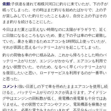
依頼:
子供達を連れて相模川河口に釣りに来ていたが、下の子が
眠ってしまった。その時はまだ釣りを始めたばかりで、上の子
が楽しみしていた釣りだったこともあり、自分と上の子はその
まま釣りを続けることにした。
今日はまだ夏とは言えない時期なのに太陽がギラギラで、近く
に日陰になるところもないため、妻と下の子は車の中に避難し
ていた。暑さを避けるためエアコンを1時間以上使っていたが、
それが原因と思えるバッテリー上がりを起こしてしまった。
釣りの荷物を車の中に積み込み、これから帰ろうとした時のバ
ッテリー上がりだが、エンジンがかからず、エアコンも利用で
きない状態でいた。そのため、なるべく早くバッテリー上がり
を復旧したいと思い、ロードサービスを利用するのが一番早い
と思った。
コメント:
強い日差しの下で車を停めたままエアコンを使用し続
けると、バッテリー上がりのリスクが高まります。アイドリン
グ中はエンジンの回転数が低く、発電機の発電量も十分ではあ
りません。その状態でエアコンやファン、電装機器を稼働させ
続けると、必要な電力をまかないきれず、不足分をバッテリー