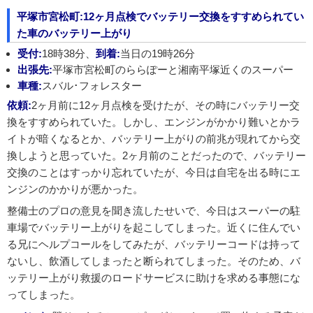
平塚市宮松町:12ヶ月点検でバッテリー交換をすすめられてい
た車のバッテリー上がり
受付:
18時38分、
到着:
当日の19時26分
出張先:
平塚市宮松町のららぽーと湘南平塚近くのスーパー
車種:
スバル･フォレスター
依頼:
2ヶ月前に12ヶ月点検を受けたが、その時にバッテリー交
換をすすめられていた。しかし、エンジンがかかり難いとかラ
イトが暗くなるとか、バッテリー上がりの前兆が現れてから交
換しようと思っていた。2ヶ月前のことだったので、バッテリー
交換のことはすっかり忘れていたが、今日は自宅を出る時にエ
ンジンのかかりが悪かった。
整備士のプロの意見を聞き流したせいで、今日はスーパーの駐
車場でバッテリー上がりを起こしてしまった。近くに住んでい
る兄にヘルプコールをしてみたが、バッテリーコードは持って
ないし、飲酒してしまったと断られてしまった。そのため、バ
ッテリー上がり救援のロードサービスに助けを求める事態にな
ってしまった。