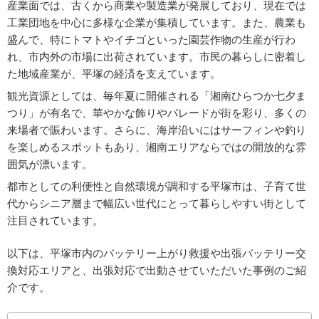
産業面では、古くから商業や製造業が発展しており、現在では
工業団地を中心に多様な企業が集積しています。また、農業も
盛んで、特にトマトやイチゴといった園芸作物の生産が行わ
れ、市内外の市場に出荷されています。市民の暮らしに密着し
た地域産業が、平塚の経済を支えています。
観光資源としては、毎年夏に開催される「湘南ひらつか七夕ま
つり」が有名で、華やかな飾りやパレードが街を彩り、多くの
来場者で賑わいます。さらに、海岸沿いにはサーフィンや釣り
を楽しめるスポットもあり、湘南エリアならではの開放的な雰
囲気が漂います。
都市としての利便性と自然環境が調和する平塚市は、子育て世
代からシニア層まで幅広い世代にとって暮らしやすい街として
注目されています。
以下は、平塚市内のバッテリー上がり救援や出張バッテリー交
換対応エリアと、出張対応で出動させていただいた事例のご紹
介です。