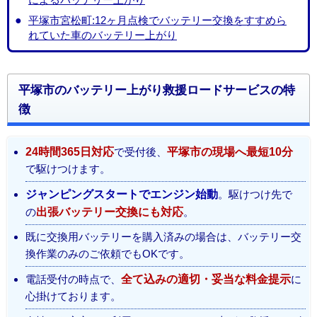
平塚市宮松町:12ヶ月点検でバッテリー交換をすすめら
れていた車のバッテリー上がり
平塚市のバッテリー上がり救援ロードサービスの特
徴
24時間365日対応
で受付後、
平塚市の現場へ最短10分
で駆けつけます。
ジャンピングスタートでエンジン始動
。駆けつけ先で
の
出張バッテリー交換にも対応
。
既に交換用バッテリーを購入済みの場合は、バッテリー交
換作業のみのご依頼でもOKです。
電話受付の時点で、
全て込みの適切・妥当な料金提示
に
心掛けております。