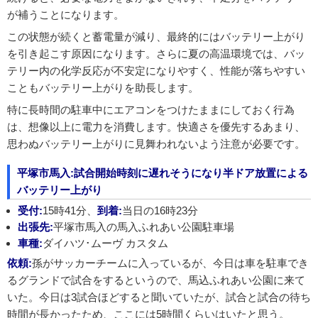
が補うことになります。
この状態が続くと蓄電量が減り、最終的にはバッテリー上がり
を引き起こす原因になります。さらに夏の高温環境では、バッ
テリー内の化学反応が不安定になりやすく、性能が落ちやすい
こともバッテリー上がりを助長します。
特に長時間の駐車中にエアコンをつけたままにしておく行為
は、想像以上に電力を消費します。快適さを優先するあまり、
思わぬバッテリー上がりに見舞われないよう注意が必要です。
平塚市馬入:試合開始時刻に遅れそうになり半ドア放置による
バッテリー上がり
受付:
15時41分、
到着:
当日の16時23分
出張先:
平塚市馬入の馬入ふれあい公園駐車場
車種:
ダイハツ･ムーヴ カスタム
依頼:
孫がサッカーチームに入っているが、今日は車を駐車でき
るグランドで試合をするというので、馬込ふれあい公園に来て
いた。今日は3試合ほどすると聞いていたが、試合と試合の待ち
時間が長かったため、ここには5時間くらいはいたと思う。