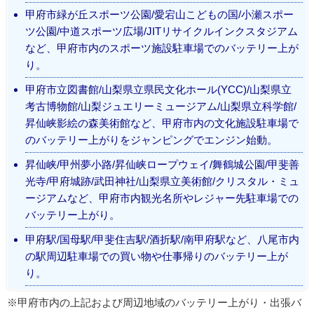
甲府市緑が丘スポーツ公園/愛宕山こどもの国/小瀬スポー
ツ公園/中道スポーツ広場/JITリサイクルインクスタジアム
など、甲府市内のスポーツ施設駐車場でのバッテリー上が
り。
甲府市立図書館/山梨県立県民文化ホール(YCC)/山梨県立
考古博物館/山梨ジュエリーミュージアム/山梨県立科学館/
昇仙峡影絵の森美術館など、甲府市内の文化施設駐車場で
のバッテリー上がりをジャンピングでエンジン始動。
昇仙峡/甲州夢小路/昇仙峡ロープウェイ/舞鶴城公園/甲斐善
光寺/甲府城跡/武田神社/山梨県立美術館/クリスタル・ミュ
ージアムなど、甲府市内観光名所やレジャー先駐車場での
バッテリー上がり。
甲府駅/国母駅/甲斐住吉駅/酒折駅/南甲府駅など、八尾市内
の駅周辺駐車場での買い物や仕事帰りのバッテリー上が
り。
※甲府市内の上記および周辺地域のバッテリー上がり・出張バ