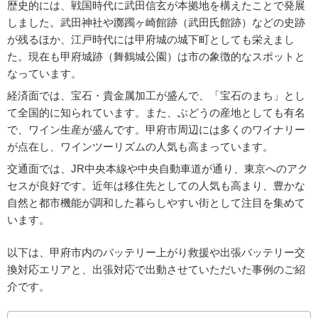
歴史的には、戦国時代に武田信玄が本拠地を構えたことで発展
しました。武田神社や躑躅ヶ崎館跡（武田氏館跡）などの史跡
が残るほか、江戸時代には甲府城の城下町としても栄えまし
た。現在も甲府城跡（舞鶴城公園）は市の象徴的なスポットと
なっています。
経済面では、宝石・貴金属加工が盛んで、「宝石のまち」とし
て全国的に知られています。また、ぶどうの産地としても有名
で、ワイン生産が盛んです。甲府市周辺には多くのワイナリー
が点在し、ワインツーリズムの人気も高まっています。
交通面では、JR中央本線や中央自動車道が通り、東京へのアク
セスが良好です。近年は移住先としての人気も高まり、豊かな
自然と都市機能が調和した暮らしやすい街として注目を集めて
います。
以下は、甲府市内のバッテリー上がり救援や出張バッテリー交
換対応エリアと、出張対応で出動させていただいた事例のご紹
介です。