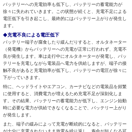
バッテリーへの充電効率も低下し、バッテリーの蓄電能力が
徐々に失われていきます。この状態が続くと、充電不足による
電圧低下を引き起こし、最終的にはバッテリー上がりが発生し
ます。
充電不良による電圧低下
バッテリー端子が腐食したり緩んだりすると、オルタネーター
（発電機）からバッテリーへの充電が正常に行われず、充電不
良が発生します。車は走行中にオルタネーターが発電し、バッ
テリーを充電しながら電装品へ電力を供給しますが、端子の接
触不良があると充電効率が低下し、バッテリーの電圧が徐々に
下がっていきます。
特に、ヘッドライトやエアコン、カーナビなどの電装品を頻繁
に使用すると、消費電力が増えるため充電不足が深刻化しま
す。その結果、バッテリーの蓄電能力が低下し、エンジン始動
時に必要な電力が供給できなくなることで、バッテリー上がり
が発生します。
また、端子の緩みによって充電が断続的になると、バッテリー
が十分に充電されないまま放電を繰り返し、寿命が短くなる可