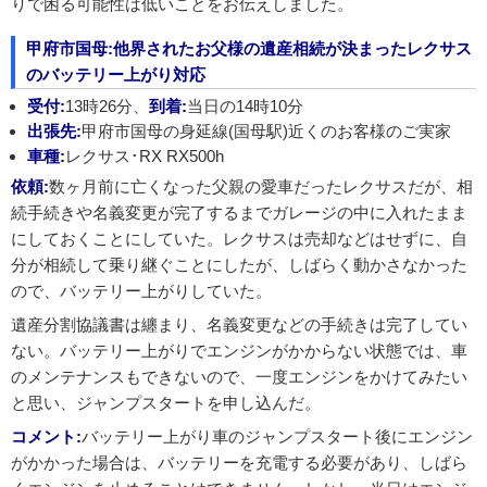
りで困る可能性は低いことをお伝えしました。
甲府市国母:他界されたお父様の遺産相続が決まったレクサス
のバッテリー上がり対応
受付:
13時26分、
到着:
当日の14時10分
出張先:
甲府市国母の身延線(国母駅)近くのお客様のご実家
車種:
レクサス･RX RX500h
依頼:
数ヶ月前に亡くなった父親の愛車だったレクサスだが、相
続手続きや名義変更が完了するまでガレージの中に入れたまま
にしておくことにしていた。レクサスは売却などはせずに、自
分が相続して乗り継ぐことにしたが、しばらく動かさなかった
ので、バッテリー上がりしていた。
遺産分割協議書は纏まり、名義変更などの手続きは完了してい
ない。バッテリー上がりでエンジンがかからない状態では、車
のメンテナンスもできないので、一度エンジンをかけてみたい
と思い、ジャンプスタートを申し込んだ。
コメント:
バッテリー上がり車のジャンプスタート後にエンジン
がかかった場合は、バッテリーを充電する必要があり、しばら