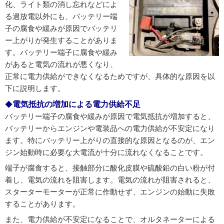
化、ライト類の消し忘れなどによ
る過放電以外にも、バッテリー端
子の腐食や緩みが原因でバッテリ
ー上がりが発生することがありま
す。バッテリー端子に腐食や緩み
があると電気の流れが悪くなり、
正常に電力供給ができなくなるためですが、具体的な原因を以
下に説明します。
電気抵抗の増加による電力供給不足
バッテリー端子の腐食や緩みが原因で電気抵抗が増加すると、
バッテリーからエンジンや電装品への電力供給が不安定になり
ます。特にバッテリー上がりの直接的な原因となるのが、エン
ジン始動時に必要な大電流が十分に流れなくなることです。
端子が腐食すると、接触部分に酸化皮膜や硫酸鉛の白い粉が付
着し、電気の流れを阻害します。電気の流れが阻害されると、
スターターモーターが正常に作動せず、エンジンの始動に失敗
することがあります。
また、電力供給が不安定になることで、オルタネーターによる