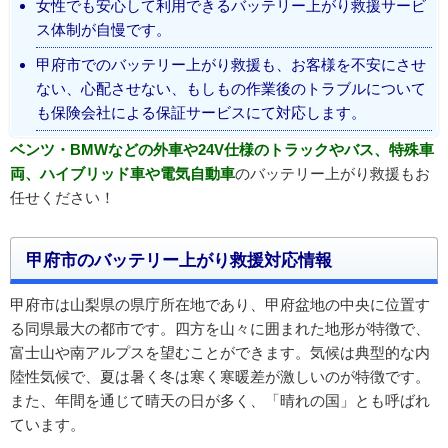
女性でも安心して利用できるバッテリー上がり救援サービ
ス体制が自慢です。
甲府市でのバッテリー上がり救援も、お客様を不安にさせ
ない、心配させない、もしもの作業後のトラブルについて
も保険会社による保証サービスにて対応します。
ベンツ・BMWなどの外車や24V仕様のトラックやバス、特殊車
両、ハイブリッド車や電気自動車
のバッテリー上がり救援もお
任せください！
甲府市のバッテリー上がり救援対応情報
甲府市は山梨県の県庁所在地であり、甲府盆地の中央に位置す
る同県最大の都市です。四方を山々に囲まれた地形が特徴で、
富士山や南アルプスを望むことができます。気候は典型的な内
陸性気候で、夏は暑く冬は寒く寒暖差が激しいのが特徴です。
また、年間を通じて晴天の日が多く、「晴れの国」とも呼ばれ
ています。