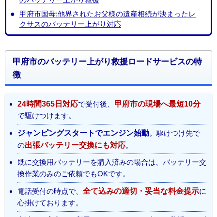
甲府市国母:他界されたお父様の遺産相続が決まったレ
クサスのバッテリー上がり対応
甲府市のバッテリー上がり救援ロードサービスの特
徴
24時間365日対応
で受付後、
甲府市の現場へ最短10分
で駆けつけます。
ジャンピングスタートでエンジン始動
。駆けつけ先で
の
出張バッテリー交換にも対応
。
既に交換用バッテリーを購入済みの場合は、バッテリー交
換作業のみのご依頼でもOKです。
電話受付の時点で、
全て込みの適切・妥当な料金提示
に
心掛けております。