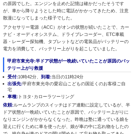
の原因でした。エンジンを止めた記憶は確かだったそうです
が、車から降りようとした時に電話がかかってきたため、注意
散漫になってしまった様子でした。
アクセサリー電源（ACC）がオンの状態が続いたことで、カー
ナビ・オーディオシステム、ドライブレコーダー、ETC車載
器・レーダー探知機、タブレットなどの電装品がバッテリーの
電力を消費して、バッテリー上がりを起こしていました。
甲府市東光寺:半ドア状態が一晩続いていたことが原因のバッ
テリー上がり救援
受付:
10時42分、
到着:
当日の11時24分
出張先:
甲府市東光寺の愛宕山こどもの国近くのお客様ご自
宅
車種:
トヨタ･カローラツーリング
依頼:
ルームランプのスイッチはドア連動に設定しているが、半
ドア状態が一晩続いていたことが原因で、バッテリー上がりに
なりエンジンがかからなくなった。昨晩は塾に通っている娘を
迎えに行くために車を使ったが、娘が車の中に忘れ物をしたの
で、娘自身が車のドアの開け閉めをして忘れ物を取ってきた。