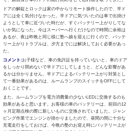
ドアの解錠とロックは家の中からリモート操作したので、半ド
アには全く気付けなかった。半ドアに気づいたのは車で出掛け
ようとして車に近づいた時だが、すぐバッテリー上がりしてな
いか気になった。今はスーパーへ行くだけなので時間に余裕は
あるが、夜は昨晩と同じ様に塾へ娘を迎えに行くので、バッテ
リー上がりトラブルは、夕方までには解決しておく必要があっ
た。
コメント:
お子様など、車の免許証を持っていないと、車のドア
をしっかり閉めないで半ドアにしてしまうと、どんな影響があ
るかは分かりません。半ドアによるバッテリー上がり対策とし
て一番効果があるのは、ルームランプのスイッチをOFFにして
おくことです。
また、ル―ムランプを電力消費量の少ないLEDに交換するのも
効果があると思います。お客様の車のバッテリーは、前回の12
ヶ月定期点検の際に新しいものに交換されていました。ジャン
ピング作業でエンジンが掛かりましたので、昼間の間に十分な
充電走行をしておけば、今晩の塾のお迎え時にバッテリー上が