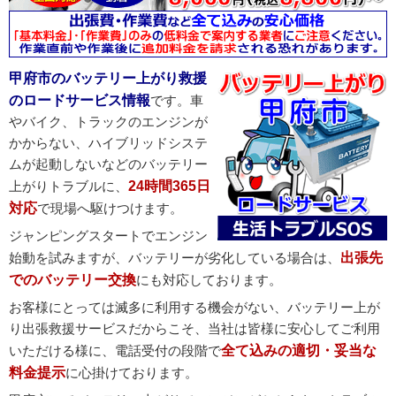
バッテリー端子の腐食・緩みでバッテリー上がりが起
こる原因
甲府市のバッテリー上がり救援
のロードサービス情報
です。車
やバイク、トラックのエンジンが
かからない、ハイブリッドシステ
ムが起動しないなどのバッテリー
上がりトラブルに、
24時間365日
対応
で現場へ駆けつけます。
ジャンピングスタートでエンジン
始動を試みますが、バッテリーが劣化している場合は、
出張先
でのバッテリー交換
にも対応しております。
お客様にとっては滅多に利用する機会がない、バッテリー上が
り出張救援サービスだからこそ、当社は皆様に安心してご利用
いただける様に、電話受付の段階で
全て込みの適切・妥当な
料金提示
に心掛けております。