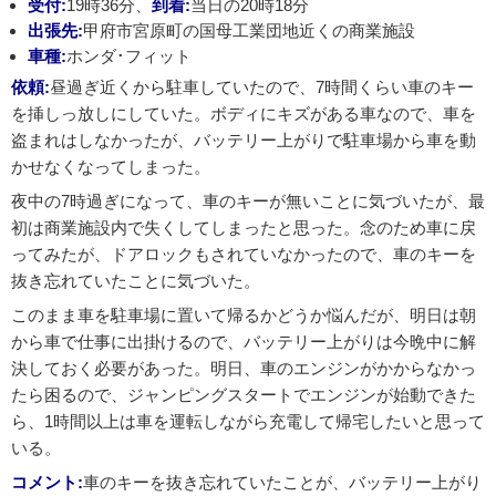
受付:
19時36分、
到着:
当日の20時18分
出張先:
甲府市宮原町の国母工業団地近くの商業施設
車種:
ホンダ･フィット
依頼:
昼過ぎ近くから駐車していたので、7時間くらい車のキー
を挿しっ放しにしていた。ボディにキズがある車なので、車を
盗まれはしなかったが、バッテリー上がりで駐車場から車を動
かせなくなってしまった。
夜中の7時過ぎになって、車のキーが無いことに気づいたが、最
初は商業施設内で失くしてしまったと思った。念のため車に戻
ってみたが、ドアロックもされていなかったので、車のキーを
抜き忘れていたことに気づいた。
このまま車を駐車場に置いて帰るかどうか悩んだが、明日は朝
から車で仕事に出掛けるので、バッテリー上がりは今晩中に解
決しておく必要があった。明日、車のエンジンがかからなかっ
たら困るので、ジャンピングスタートでエンジンが始動できた
ら、1時間以上は車を運転しながら充電して帰宅したいと思って
いる。
コメント:
車のキーを抜き忘れていたことが、バッテリー上がり