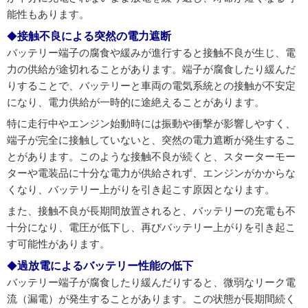
能性もあります。
接触不良による突然の電力遮断
バッテリー端子の腐食や緩みが進行すると接触不良が生じ、電
力の供給が途切れることがあります。端子が腐食したり緩んだ
りすることで、バッテリーと車両の電気系統との接触が不安定
になり、電力供給が一時的に途絶えることがあります。
特に走行中やエンジン始動時には振動や衝撃が影響しやすく、
端子が完全に接触していないと、突然の電力遮断が発生するこ
とがあります。このような接触不良が続くと、スターターモー
ターや電装品に十分な電力が供給されず、エンジンがかからな
くなり、バッテリー上がりを引き起こす原因となります。
また、接触不良が長期間放置されると、バッテリーの充電も不
十分になり、電圧が低下し、再びバッテリー上がりを引き起こ
す可能性があります。
過放電によるバッテリー性能の低下
バッテリー端子が腐食したり緩んだりすると、微弱なリーク電
流（漏電）が発生することがあります。この状態が長期間続く