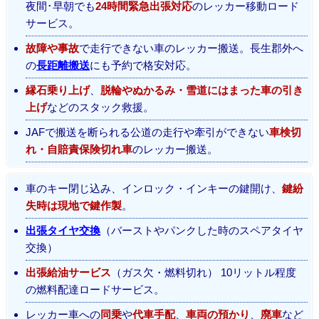
夜間･早朝でも
24時間緊急出張対応
のレッカー移動ロード
サービス。
故障や事故
で走行できない車のレッカー搬送。長生郡外へ
の
長距離搬送
にも予約で格安対応。
縁石乗り上げ
、
脱輪やぬかるみ・雪道にはまった車の引き
上げ
などのスタック救援。
JAFで搬送を断られる公道の走行や牽引ができない
車検切
れ・自賠責保険切れ車
のレッカー搬送。
車のキー閉じ込み、インロック・インキーの鍵開け、
鍵紛
失時は現地で鍵作製
。
出張タイヤ交換
（バーストやパンクした時のスペアタイヤ
交換）
出張給油サービス
（ガス欠・燃料切れ） 10リットル程度
の燃料配達ロードサービス。
レッカー車への
同乗
や
代車手配
、
車両の預かり
、
廃車
など