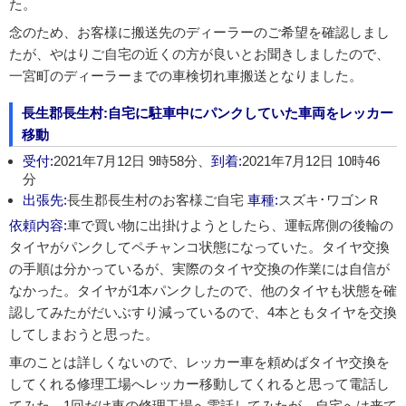
た。
念のため、お客様に搬送先のディーラーのご希望を確認しまし
たが、やはりご自宅の近くの方が良いとお聞きしましたので、
一宮町のディーラーまでの車検切れ車搬送となりました。
長生郡長生村:自宅に駐車中にパンクしていた車両をレッカー
移動
受付:
2021年7月12日 9時58分、
到着:
2021年7月12日 10時46
分
出張先:
長生郡長生村のお客様ご自宅
車種:
スズキ･ワゴンＲ
依頼内容:
車で買い物に出掛けようとしたら、運転席側の後輪の
タイヤがパンクしてペチャンコ状態になっていた。タイヤ交換
の手順は分かっているが、実際のタイヤ交換の作業には自信が
なかった。タイヤが1本パンクしたので、他のタイヤも状態を確
認してみたがだいぶすり減っているので、4本ともタイヤを交換
してしまおうと思った。
車のことは詳しくないので、レッカー車を頼めばタイヤ交換を
してくれる修理工場へレッカー移動してくれると思って電話し
てみた。1回だけ車の修理工場へ電話してみたが、自宅へは来て