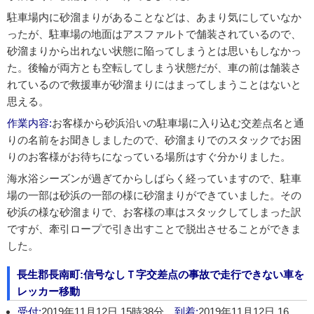
駐車場内に砂溜まりがあることなどは、あまり気にしていなか
ったが、駐車場の地面はアスファルトで舗装されているので、
砂溜まりから出れない状態に陥ってしまうとは思いもしなかっ
た。後輪が両方とも空転してしまう状態だが、車の前は舗装さ
れているので救援車が砂溜まりにはまってしまうことはないと
思える。
作業内容:
お客様から砂浜沿いの駐車場に入り込む交差点名と通
りの名前をお聞きしましたので、砂溜まりでのスタックでお困
りのお客様がお待ちになっている場所はすぐ分かりました。
海水浴シーズンが過ぎてからしばらく経っていますので、駐車
場の一部は砂浜の一部の様に砂溜まりができていました。その
砂浜の様な砂溜まりで、お客様の車はスタックしてしまった訳
ですが、牽引ロープで引き出すことで脱出させることができま
した。
長生郡長南町:信号なしＴ字交差点の事故で走行できない車を
レッカー移動
受付:
2019年11月12日 15時38分、
到着:
2019年11月12日 16