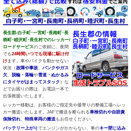
長生郡-白子町･一宮町･長南町･長
柄町･睦沢町･長生村でのレッカー/
ロードサービス
のご依頼に、夜間
でも
24時間いつでも現場に駆け付
け
ます。車やバイクを動かせない
状況（
故障や事故
、
パンクやガス
欠
、
脱輪・落輪
や
雪道・ぬかるみ
にタイヤがはまってスタック
）な
どでお困りの際は、お電話一本で
出張救援いたします。
レッカー移動は、お客様のご指定先や最寄りの整備工場へレッ
カー搬送いたします。JAFで搬送を断られる
車検切れや自賠責
保険切れ
、
特殊車両の搬送
もお任せください。
バッテリー上がり
でエンジンがかからない、車の
キー閉じ込み