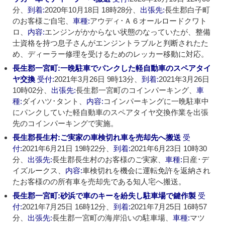
分、
到着:
2020年10月18日 18時28分、
出張先:
長生郡白子町
のお客様ご自宅、
車種:
アウディ･Ａ６オールロードクワト
ロ、
内容:
エンジンがかからない状態のなっていたが、整備
士資格を持つ息子さんがエンジントラブルと判断されたた
め、ディーラー修理を受けるためのレッカー移動に対応。
長生郡一宮町:一晩駐車でパンクした軽自動車のスペアタイ
ヤ交換
受付:
2021年3月26日 9時13分、
到着:
2021年3月26日
10時02分、
出張先:
長生郡一宮町のコインパーキング、
車
種:
ダイハツ･タント、
内容:
コインパーキングに一晩駐車中
にパンクしていた軽自動車のスペアタイヤ交換作業を出張
先のコインパーキングで実施。
長生郡長生村:ご実家の車検切れ車を売却先へ搬送
受
付:
2021年6月21日 19時22分、
到着:
2021年6月23日 10時30
分、
出張先:
長生郡長生村のお客様のご実家、
車種:
日産･デ
イズルークス、
内容:
車検切れを機会に運転免許を返納され
たお客様のの所有車を売却先である知人宅へ搬送。
長生郡一宮町:砂浜で車のキーを紛失し駐車場で鍵作製
受
付:
2021年7月25日 16時12分、
到着:
2021年7月25日 16時57
分、
出張先:
長生郡一宮町の海岸沿いの駐車場、
車種:
マツ