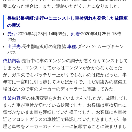
要になった場合は、またご連絡いただくことになりました。
長生郡長柄町:走行中にエンストし車検切れも発覚した故障車
の搬送
受付:
2020年4月25日 14時39分、
到着:
2020年4月25日 15時
23分
出張先:
長生郡睦沢町の道路脇
車種:
ダイハツ･ムーヴキャン
バス
依頼内容:
走行中に車のエンジンの調子が悪くなりエンストして
しまった。エンストしてからはエンジンがかからなくなった
が、ガス欠でもバッテリー上がりでもないのは確かだった。半
年前に一宮町に引っ越してきたばかりで、まだ馴染みの整備工
場はないので車のメーカーのディーラーに電話してみた。
作業内容:
車の住所変更をされていませんでしたが、故障してし
まった車が車検が切れている状態でした。お客様は車検切れに
気づかないまま車を運転していた様子でした。お客様にも車検
証とフロントガラスの車検証で確認していただきましたが、修
理と車検をメーカーのディーラーに依頼することに決まりまし