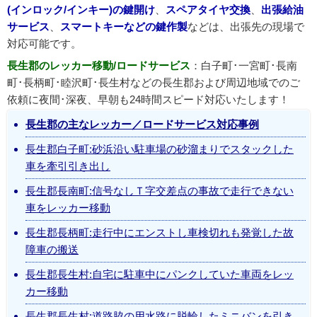
(インロック/インキー)の鍵開け
、
スペアタイヤ交換
、
出張給油
サービス
、
スマートキーなどの鍵作製
などは、出張先の現場で
対応可能です。
長生郡のレッカー移動/ロードサービス
：白子町･一宮町･長南
町･長柄町･睦沢町･長生村などの長生郡および周辺地域でのご
依頼に夜間･深夜、早朝も24時間スピード対応いたします！
長生郡の主なレッカー／ロードサービス対応事例
長生郡白子町:砂浜沿い駐車場の砂溜まりでスタックした
車を牽引引き出し
長生郡長南町:信号なしＴ字交差点の事故で走行できない
車をレッカー移動
長生郡長柄町:走行中にエンストし車検切れも発覚した故
障車の搬送
長生郡長生村:自宅に駐車中にパンクしていた車両をレッ
カー移動
長生郡長生村:道路脇の用水路に脱輪したミニバンを引き