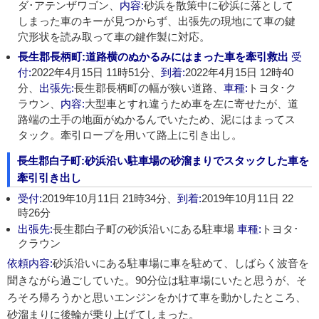
ダ･アテンザワゴン、
内容:
砂浜を散策中に砂浜に落として
しまった車のキーが見つからず、出張先の現地にて車の鍵
穴形状を読み取って車の鍵作製に対応。
長生郡長柄町:道路横のぬかるみにはまった車を牽引救出
受
付:
2022年4月15日 11時51分、
到着:
2022年4月15日 12時40
分、
出張先:
長生郡長柄町の幅が狭い道路、
車種:
トヨタ･ク
ラウン、
内容:
大型車とすれ違うため車を左に寄せたが、道
路端の土手の地面がぬかるんでいたため、泥にはまってス
タック。牽引ロープを用いて路上に引き出し。
長生郡白子町:砂浜沿い駐車場の砂溜まりでスタックした車を
牽引引き出し
受付:
2019年10月11日 21時34分、
到着:
2019年10月11日 22
時26分
出張先:
長生郡白子町の砂浜沿いにある駐車場
車種:
トヨタ･
クラウン
依頼内容:
砂浜沿いにある駐車場に車を駐めて、しばらく波音を
聞きながら過ごしていた。90分位は駐車場にいたと思うが、そ
ろそろ帰ろうかと思いエンジンをかけて車を動かしたところ、
砂溜まりに後輪が乗り上げてしまった。