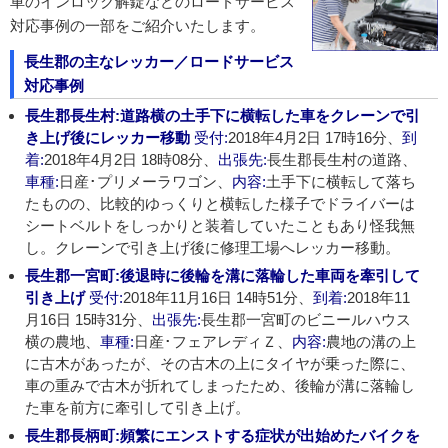
車のインロック解錠などのロードサービス
対応事例の一部をご紹介いたします。
長生郡の主なレッカー／ロードサービス
対応事例
長生郡長生村:道路横の土手下に横転した車をクレーンで引
き上げ後にレッカー移動
受付:
2018年4月2日 17時16分、
到
着:
2018年4月2日 18時08分、
出張先:
長生郡長生村の道路、
車種:
日産･プリメーラワゴン、
内容:
土手下に横転して落ち
たものの、比較的ゆっくりと横転した様子でドライバーは
シートベルトをしっかりと装着していたこともあり怪我無
し。クレーンで引き上げ後に修理工場へレッカー移動。
長生郡一宮町:後退時に後輪を溝に落輪した車両を牽引して
引き上げ
受付:
2018年11月16日 14時51分、
到着:
2018年11
月16日 15時31分、
出張先:
長生郡一宮町のビニールハウス
横の農地、
車種:
日産･フェアレディＺ、
内容:
農地の溝の上
に古木があったが、その古木の上にタイヤが乗った際に、
車の重みで古木が折れてしまったため、後輪が溝に落輪し
た車を前方に牽引して引き上げ。
長生郡長柄町:頻繁にエンストする症状が出始めたバイクを