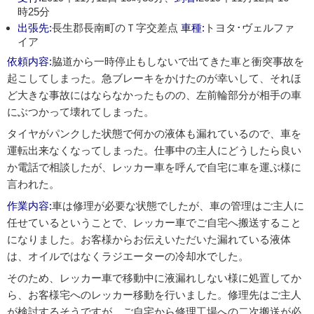
時25分
出張先:
長生郡長南町のＴ字交差点
車種:
トヨタ･ヴェルファ
イア
依頼内容:
脇道から一時停止もしないで出てきた車と衝突事故を
起こしてしまった。急ブレーキをかけたのが幸いして、それほ
ど大きな事故にはならなかったものの、左前輪部分が相手の車
にぶつかって壊れてしまった。
タイヤがパンクした状態で何かの液体も漏れているので、車を
運転出来なくなってしまった。仕事中の主人にどうしたら良い
か電話で相談したが、レッカー車を呼んで自宅に車を運ぶ様に
言われた。
作業内容:
車は修理が必要な状態でしたが、車の管理はご主人に
任せているということで、レッカー車でご自宅へ搬送すること
になりました。お客様からお伝えいただいた漏れている液体
は、オイルではなくラジエーターの冷却水でした。
そのため、レッカー車で移動中に液漏れしない様に処置してか
ら、お客様宅へのレッカー移動を行いました。修理先はご主人
が検討するそうですが、ご自宅から修理工場への二次搬送が必