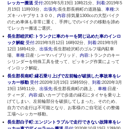
レッカー搬送
受付:
2019年5月19日 10時21分、
到着:
2019年5
月19日 11時03分、
出張先:
長生郡長柄町の道路脇、
車種:
ス
ズキ･ハヤブサ１３００、
内容:
排気量1300ccの大型バイク
のため車体も非常に重く、手押しでのバイクの移動を諦め
てレッカー搬送ご選択。
長生郡睦沢町:トランクに車のキーを閉じ込めた車のインロ
ック解錠
受付:
2019年9月12日 16時02分、
到着:
2019年9月
12日 16時41分、
出張先:
長生郡睦沢町のゴルフ場内駐車
場、
車種:
日産･シーマハイブリッド、
内容:
トランクのキー
シリンダーを特殊工具を使って、ピッキング作業によって
インロック解錠。
長生郡長南町:縁石乗り上げで左前輪が破損した事故車をレ
ッカー移動
受付:
2020年3月19日 15時59分、
到着:
2020年3月
19日 15時11分、
出張先:
長生郡長南町の路上 、
車種:
日産･
ティーダ、
内容:
緩いカーブで歩道の縁石にタイヤを乗り上
げてしまい、左前輪部分を破損してしまった。そのため、
自力での走行は不可能となり、お客様のご自宅近くの整備
工場へレッカー移動。
長生郡白子町:エンジントラブルで走行できない故障車をレ
ッカー車でディーラーへ搬送
受付:
2020年10月19日 12時00