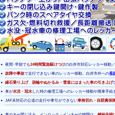
夜間･早朝でも
24時間緊急駆けつけ
の白井市対応レッカー移動
故障や事故
で走行できない車のレッカー移動。白井市外への
長
縁石乗り上げ
、
脱輪やぬかるみ・雪道にはまった車の引き上げ
車が
水没・冠水
した時の修理工場へのレッカー移動や廃車手続
JAF未対応の公道の走行や牽引ができない
車検切れ・自賠責保
車のキー閉じ込み、インロック・インキーの鍵開け、
鍵紛失時