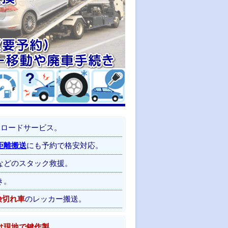
／ロードサービス。
距離搬送
にも予約で格安対応。
などのスタック救援。
き。
険切れ車
のレッカー搬送。
は現地で鍵作製
。