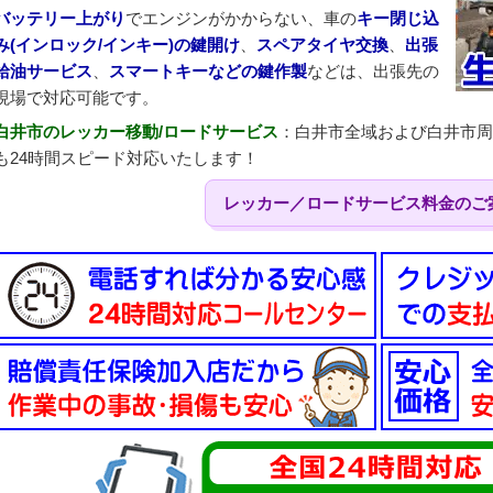
バッテリー上がり
でエンジンがかからない、車の
キー閉じ込
み(インロック/インキー)の鍵開け
、
スペアタイヤ交換
、
出張
給油サービス
、
スマートキーなどの鍵作製
などは、出張先の
現場で対応可能です。
白井市のレッカー移動/ロードサービス
：白井市全域および白井市周
も24時間スピード対応いたします！
レッカー／ロードサービス料金のご