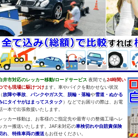
レッカー／ロードサービス作業時の最新技術の理解と操作
バッテリー上がり対応の詳細はこちら
白井市対応のレッカー移動/ロードサービス
夜間でも
24時間い
つでも現場に駆けつけ
ます。車やバイクを動かせない状況
（
故障や事故
、
パンクやガス欠
、
脱輪・落輪
や
雪道・ぬかる
みにタイヤがはまってスタック
）などでお困りの際は、お電
話一本で出張救援いたします。
レッカー移動は、お客様のご指定先や最寄りの整備工場へレ
ッカー搬送いたします。JAF未対応の
車検切れや自賠責保険
切れ
、
特殊車両の搬送
もお任せください。