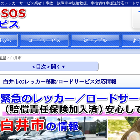
市のレッカーサービス業者｜事故・故障車や脱輪救援、車検切れ車搬送対応ロードサ
上がり
ロードサービス
鍵トラブル
よ
葉県
> 白井市
白井市のレッカー移動/ロードサービス対応情報
白井市のレッカー移動／ロードサービス対応情報
白井市対応レッカー移動／ロードサービスの内容
白井市対応のレッカー移動／ロードサービス情報
白井市でのレッカー移動／ロードサービス対応事例
白井市対応ロードサービスに関するトピックス
白井市のレッカー／ロードサービス対応の需要と状況