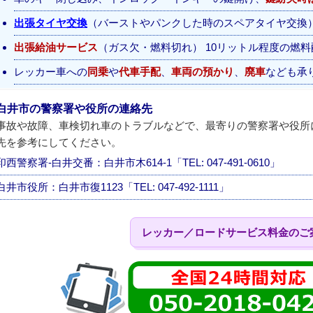
出張タイヤ交換
（バーストやパンクした時のスペアタイヤ交換
出張給油サービス
（ガス欠・燃料切れ） 10リットル程度の燃
レッカー車への
同乗
や
代車手配
、
車両の預かり
、
廃車
なども承
白井市の警察署や役所の連絡先
事故や故障、車検切れ車のトラブルなどで、最寄りの警察署や役所
先を参考にしてください。
印西警察署-白井交番：白井市木614-1「TEL: 047-491-0610」
白井市役所：白井市復1123「TEL: 047-492-1111」
レッカー／ロードサービス料金のご