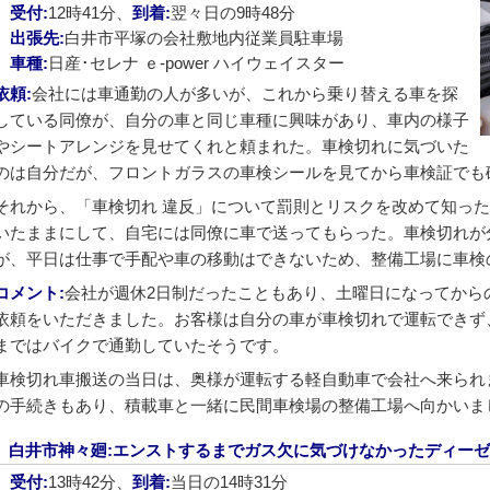
受付:
12時41分、
到着:
翌々日の9時48分
出張先:
白井市平塚の会社敷地内従業員駐車場
車種:
日産･セレナ ｅ-power ハイウェイスター
依頼:
会社には車通勤の人が多いが、これから乗り替える車を探
している同僚が、自分の車と同じ車種に興味があり、車内の様子
やシートアレンジを見せてくれと頼まれた。車検切れに気づいた
のは自分だが、フロントガラスの車検シールを見てから車検証でも
それから、「車検切れ 違反」について罰則とリスクを改めて知っ
いたままにして、自宅には同僚に車で送ってもらった。車検切れが
が、平日は仕事で手配や車の移動はできないため、整備工場に車検
コメント:
会社が週休2日制だったこともあり、土曜日になってから
依頼をいただきました。お客様は自分の車が車検切れで運転できず
まではバイクで通勤していたそうです。
車検切れ車搬送の当日は、奥様が運転する軽自動車で会社へ来られ
の手続きもあり、積載車と一緒に民間車検場の整備工場へ向かいま
白井市神々廻:エンストするまでガス欠に気づけなかったディー
受付:
13時42分、
到着:
当日の14時31分