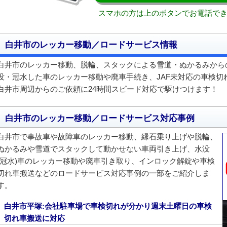
スマホの方は上のボタンでお電話で
白井市のレッカー移動／ロードサービス情報
白井市のレッカー移動、脱輪、スタックによる雪道・ぬかるみから
没・冠水した車のレッカー移動や廃車手続き、JAF未対応の車検切
白井市周辺からのご依頼に24時間スピード対応で駆けつけます！
白井市のレッカー移動／ロードサービス対応事例
白井市で事故車や故障車のレッカー移動、縁石乗り上げや脱輪、
ぬかるみや雪道でスタックして動かせない車両引き上げ、水没
(冠水)車のレッカー移動や廃車引き取り、インロック解錠や車検
切れ車搬送などのロードサービス対応事例の一部をご紹介しま
す。
白井市平塚:会社駐車場で車検切れが分かり週末土曜日の車検
切れ車搬送に対応